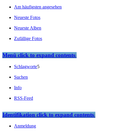
Am häufigsten angesehen
Neueste Fotos
Neueste Alben
Zufällige Fotos
Menü
click to expand contents
Schlagworte
5
Suchen
Info
RSS-Feed
Identifikation
click to expand contents
Anmeldung