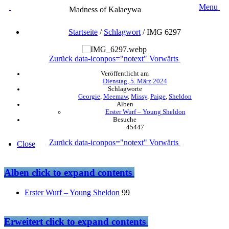
Menu
Madness of Kalaeywa
Startseite
/
Schlagwort
/
IMG 6297
Zurück
data-iconpos="notext"
Vorwärts
Veröffentlicht am
Dienstag, 5. März 2024
Schlagworte
Georgie
,
Meemaw
,
Missy
,
Paige
,
Sheldon
Alben
Erster Wurf – Young Sheldon
Besuche
45447
Zurück
data-iconpos="notext"
Vorwärts
Close
Alben
click to expand contents
Erster Wurf – Young Sheldon
99
Erweitert
click to expand contents