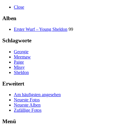
Close
Alben
Erster Wurf – Young Sheldon
99
Schlagworte
Georgie
Meemaw
Paige
Missy
Sheldon
Erweitert
Am häufigsten angesehen
Neueste Fotos
Neueste Alben
Zufällige Fotos
Menü